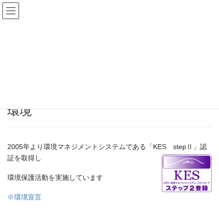
コ
ナ
ン
ビ
テ
ゲ
ン
ー
環境・品質
ツ
シ
へ
ョ
ス
ン
HOME
環境・品質
キ
に
ッ
移
プ
動
環境
2005年より環境マネジメントシステムである「KES stepⅡ」認
証を取得し
環境保護活動を実施しています
※環境宣言